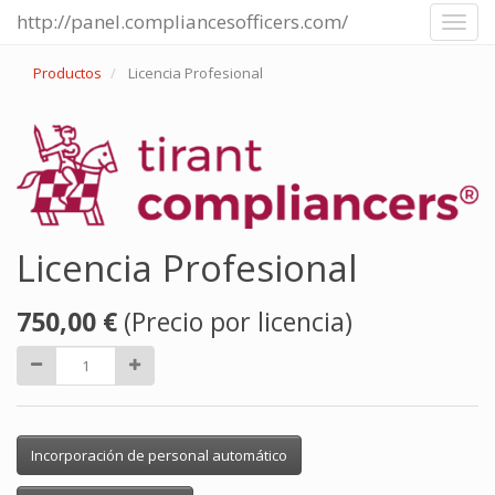
http://panel.compliancesofficers.com/
Toggl
navig
Productos
Licencia Profesional
Licencia Profesional
750,00
€
(Precio por licencia)
Incorporación de personal automático