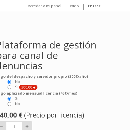
Acceder a mi panel
Inicio
Entrar
Plataforma de gestión
para canal de
denuncias
go del despacho y servidor propio (300€/año)
No
Si
300,00
€
go aplazado mensual licencia (45€/mes)
Si
No
40,00
€
(Precio por licencia)